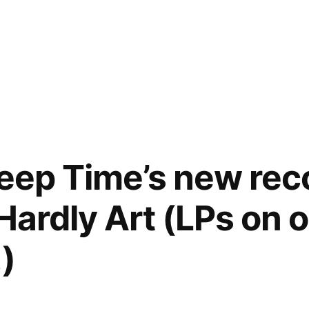
Deep Time’s new reco
 Hardly Art (LPs on
)