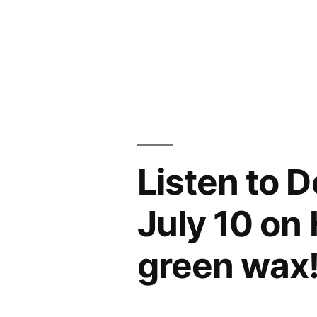
Zum
Inhalt
springen
Listen to 
July 10 on
green wax!