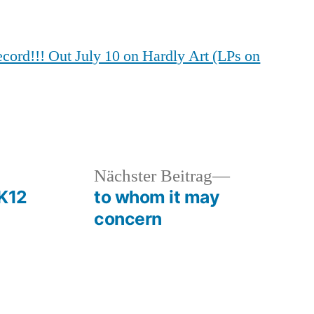
ecord!!! Out July 10 on Hardly Art (LPs on
heriger
Nächster
Nächster Beitrag
rag:
Beitrag:
K12
to whom it may
concern