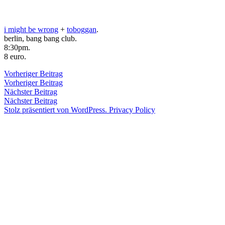
Zum
Inhalt
Veröffentlicht
snhpfr
25.
Schreibe
i might be wrong​
+
toboggan
.
springen
von
Januar
einen
berlin,​ bang bang club.
2009
Kommentar
4.
8:​30pm.
zu
Januar
8 euro.
2020
Beitragsnavigation
Vorheriger
Vorheriger Beitrag
Beitrag:
Vorheriger Beitrag
Veröffentlicht
Veröffentlicht
snhpfr
25.
Uncategorized
Nächster
Nächster Beitrag
von
in
Januar
Beitrag:
Nächster Beitrag
2009
4.
Stolz präsentiert von WordPress.
Privacy Policy
Januar
2020