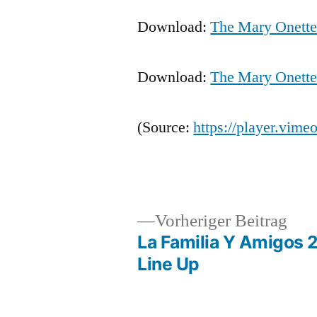
Download:
The Mary Onette
Download:
The Mary Onette
(
Source:
https://player.vime
Veröffentlicht
Veröffentlicht
Schlagwörter:
snhpfr
26.
Uncategorized
mp3
,
Vor
Vorheriger Beitrag
von
in
Januar
the
Beit
La Familia Y Amigos 
Beitragsnavigation
2009
mary
Line Up
onettes
,
video