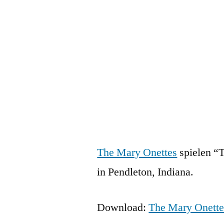
Zum
Inhalt
springen
Veröffentlicht
snhpfr
26.
Schreibe
von
Januar
einen
The Mary Onettes
spielen “
2009
Kommentar
in Pendleton, Indiana.
zu
Download:
The Mary Onette