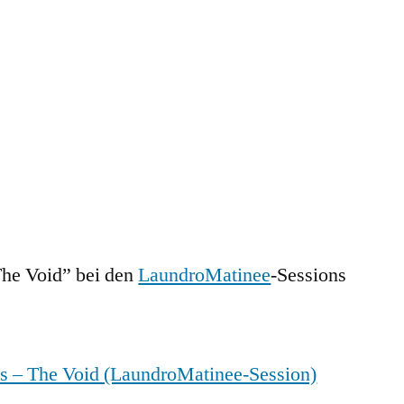
The Void” bei den
LaundroMatinee
-Sessions
s – The Void (LaundroMatinee-Session)