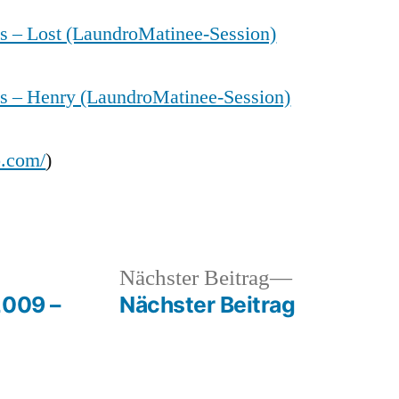
s – Lost (LaundroMatinee-Session)
s – Henry (LaundroMatinee-Session)
o.com/
)
heriger
Nächster
Nächster Beitrag
rag:
Beitrag:
2009 –
Nächster Beitrag