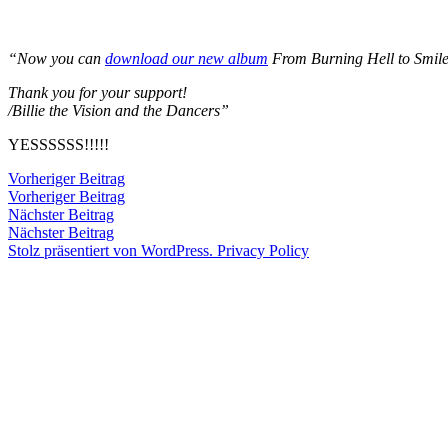
Zum
Inhalt
Veröffentlicht
snhpfr
2.
Schreibe
“Now you can
download our new album
From Burning Hell to Smile
springen
von
Juni
einen
2010
Kommentar
4.
Thank you for your support!
zu
Januar
/Billie the Vision and the Dancers”
2020
YESSSSSS!!!!!
Beitragsnavigation
Vorheriger
Vorheriger Beitrag
Beitrag:
Vorheriger Beitrag
Veröffentlicht
Veröffentlicht
snhpfr
2.
Uncategorized
Nächster
Nächster Beitrag
von
in
Juni
Beitrag:
Nächster Beitrag
2010
4.
Stolz präsentiert von WordPress.
Privacy Policy
Januar
2020