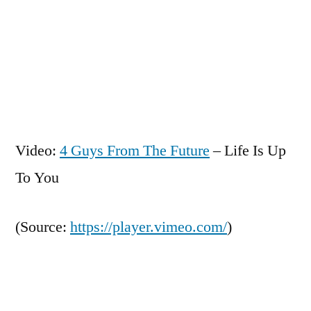
Zum
Inhalt
springen
Veröffentlicht
snhpfr
12.
Schreibe
von
Oktober
einen
Video:
4 Guys From The Future
– Life Is Up
2010
Kommentar
To You
zu
(
Source:
https://player.vimeo.com/
)