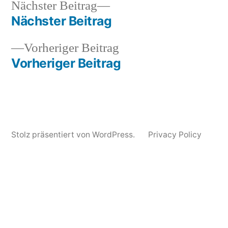
Nächster
Nächster Beitrag
Veröffentlicht
Veröffentlicht
Schlagwörter:
snhpfr
12.
Uncategorized
4
Beitrag:
Nächster Beitrag
von
in
Oktober
guys
Beitragsnavigation
2010
from
Vorheriger
Vorheriger Beitrag
the
Beitrag:
Vorheriger Beitrag
future
,
denmark
,
video
Stolz präsentiert von WordPress.
Privacy Policy