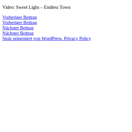
Zum
Video: Sweet Lighs – Endless Town
Inhalt
Veröffentlicht
snhpfr
26.
Schreibe
Beitragsnavigation
Vorheriger
Vorheriger Beitrag
springen
von
Oktober
einen
Beitrag:
Vorheriger Beitrag
Veröffentlicht
Veröffentlicht
Schlagwörter:
snhpfr
26.
Uncategorized
2010
,
2010
Kommentar
4.
Nächster
Nächster Beitrag
von
in
Oktober
sweet
zu
Januar
Beitrag:
Nächster Beitrag
2010
lights
4.
,
2020
Stolz präsentiert von WordPress.
Privacy Policy
Januar
video
2020