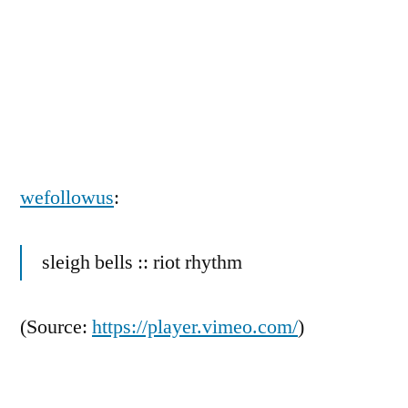
Zum
Inhalt
springen
Veröffentlicht
snhpfr
11.
Schreibe
von
November
einen
wefollowus
:
2010
Kommentar
zu
sleigh bells :: riot rhythm
(
Source:
https://player.vimeo.com/
)