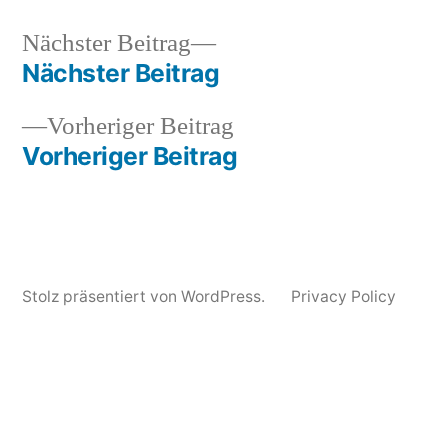
Nächster
Nächster Beitrag
Veröffentlicht
Veröffentlicht
snhpfr
11.
Uncategorized
Beitrag:
Nächster Beitrag
von
in
November
Beitragsnavigation
2010
Vorheriger
Vorheriger Beitrag
Beitrag:
Vorheriger Beitrag
Stolz präsentiert von WordPress.
Privacy Policy