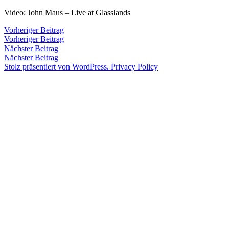
Zum
Video: John Maus – Live at Glasslands
Inhalt
Veröffentlicht
snhpfr
22.
Schreibe
Beitragsnavigation
Vorheriger
Vorheriger Beitrag
springen
von
Juli
einen
Beitrag:
Vorheriger Beitrag
Veröffentlicht
Veröffentlicht
Schlagwörter:
snhpfr
22.
Uncategorized
♥
,
2011
Kommentar
4.
Nächster
Nächster Beitrag
von
in
Juli
an
zu
Januar
Beitrag:
Nächster Beitrag
2011
infinite
4.
2020
Stolz präsentiert von WordPress.
Privacy Policy
Januar
love
,
2020
John
Maus
,
oh
my
god