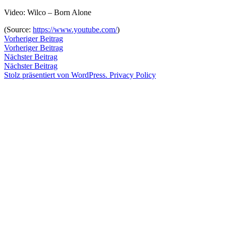
Zum
Video: Wilco – Born Alone
Inhalt
Veröffentlicht
snhpfr
8.
Schreibe
(
Source:
https://www.youtube.com/
)
springen
von
September
einen
Beitragsnavigation
Vorheriger
Vorheriger Beitrag
2011
Kommentar
4.
Beitrag:
Vorheriger Beitrag
Veröffentlicht
Veröffentlicht
Schlagwörter:
snhpfr
8.
Uncategorized
2k11
,
zu
Januar
Nächster
Nächster Beitrag
von
in
September
mark
2020
Beitrag:
Nächster Beitrag
2011
greenberg
4.
,
Stolz präsentiert von WordPress.
Privacy Policy
Januar
the
2020
whole
love
,
video
,
wilco