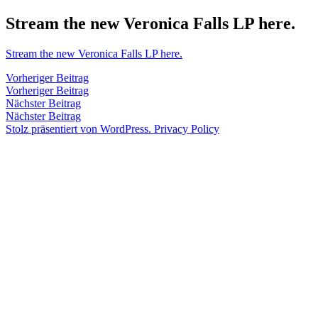
Zum
Stream the new Veronica Falls LP here.
Inhalt
springen
Stream the new Veronica Falls LP here.
Veröffentlicht
snhpfr
20.
Schreibe
Beitragsnavigation
Vorheriger
Vorheriger Beitrag
von
September
einen
Beitrag:
Vorheriger Beitrag
Veröffentlicht
Veröffentlicht
Schlagwörter:
snhpfr
20.
Uncategorized
2k11
,
2011
Kommentar
Nächster
Nächster Beitrag
von
in
September
album
zu
Beitrag:
Nächster Beitrag
2011
stream
,
Stream
Stolz präsentiert von WordPress.
Privacy Policy
link
,
the
slumberland
new
records
,
Veronica
soundcloud
,
Falls
Veronica
LP
Falls
here.