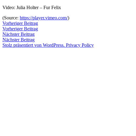
Zum
Video: Julia Holter – Fur Felix
Inhalt
Veröffentlicht
snhpfr
14.
Schreibe
(
Source:
https://player.vimeo.com/
)
springen
von
Dezember
einen
Beitragsnavigation
Vorheriger
Vorheriger Beitrag
2011
Kommentar
4.
Beitrag:
Vorheriger Beitrag
Veröffentlicht
Veröffentlicht
Schlagwörter:
snhpfr
14.
Uncategorized
2k11
,
zu
Januar
Nächster
Nächster Beitrag
von
in
Dezember
eric
2020
Beitrag:
Nächster Beitrag
2011
fensler
4.
,
Stolz präsentiert von WordPress.
Privacy Policy
Januar
Julia
2020
Holter
,
video
,
vimeo