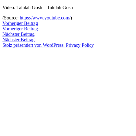
Zum
Video: Talulah Gosh – Talulah Gosh
Inhalt
Veröffentlicht
snhpfr
4.
Schreibe
(
Source:
https://www.youtube.com/
)
springen
von
Januar
einen
Beitragsnavigation
Vorheriger
Vorheriger Beitrag
2012
Kommentar
4.
Beitrag:
Vorheriger Beitrag
Veröffentlicht
Veröffentlicht
Schlagwörter:
snhpfr
4.
Uncategorized
2005-
zu
Januar
Nächster
Nächster Beitrag
von
in
Januar
-
2020
Beitrag:
Nächster Beitrag
2012
>2K12=
4.
Stolz präsentiert von WordPress.
Privacy Policy
Januar
<3
,
2020
2k12
,
alltimefavourite
,
going
through
old
cds
,
Talulah
Gosh
,
video