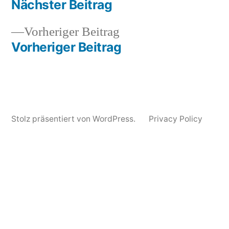
Beitrag:
Nächster Beitrag
von
in
Januar
A$AP
Beitragsnavigation
2012
Rocky
,
Vorheriger
Vorheriger Beitrag
ASAP
Beitrag:
Vorheriger Beitrag
Rocky
,
Dazed
&
Confused
,
photo
Stolz präsentiert von WordPress.
Privacy Policy