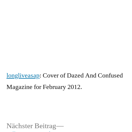
Zum
Inhalt
springen
Veröffentlicht
snhpfr
18.
Schreibe
von
Januar
einen
2012
Kommentar
longliveasap
: Cover of Dazed And Confused
zu
Magazine for February 2012.
Nächster
Nächster Beitrag
Veröffentlicht
Veröffentlicht
Schlagwörter:
snhpfr
18.
Uncategorized
2k12
,