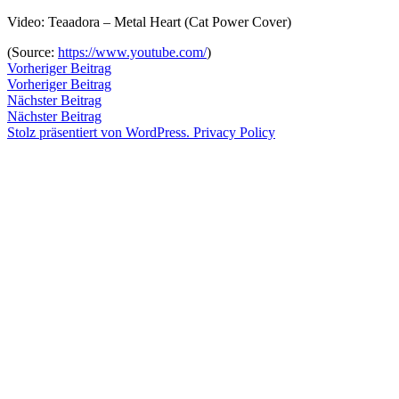
Zum
Video: Teaadora – Metal Heart (Cat Power Cover)
Inhalt
Veröffentlicht
snhpfr
2.
Schreibe
(
Source:
https://www.youtube.com/
)
springen
von
März
einen
Beitragsnavigation
Vorheriger
Vorheriger Beitrag
2012
Kommentar
4.
Beitrag:
Vorheriger Beitrag
Veröffentlicht
Veröffentlicht
Schlagwörter:
snhpfr
2.
Uncategorized
2k12
,
zu
Januar
Nächster
Nächster Beitrag
von
in
März
Cat
2020
Beitrag:
Nächster Beitrag
2012
Power
4.
,
Stolz präsentiert von WordPress.
Privacy Policy
Januar
cover
,
2020
Teeadora
,
video