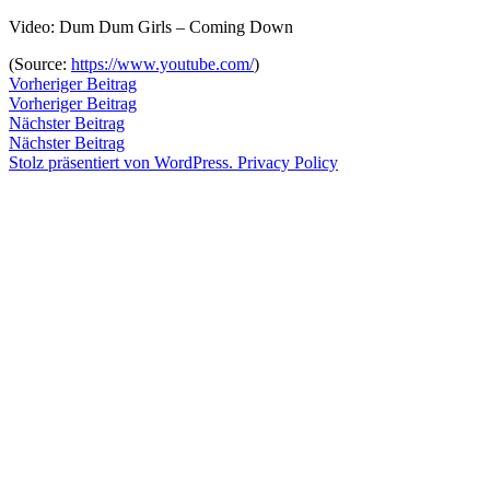
Zum
Video: Dum Dum Girls – Coming Down
Inhalt
Veröffentlicht
snhpfr
29.
Schreibe
(
Source:
https://www.youtube.com/
)
springen
von
März
einen
Beitragsnavigation
Vorheriger
Vorheriger Beitrag
2012
Kommentar
4.
Beitrag:
Vorheriger Beitrag
Veröffentlicht
Veröffentlicht
Schlagwörter:
snhpfr
29.
Uncategorized
2k12
,
zu
Januar
Nächster
Nächster Beitrag
von
in
März
Dum
2020
Beitrag:
Nächster Beitrag
2012
Dum
4.
Stolz präsentiert von WordPress.
Privacy Policy
Januar
Girls
,
2020
Malia
James
,
Sub
Pop
,
video