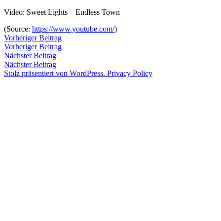
Zum
Video: Sweet Lights – Endless Town
Inhalt
Veröffentlicht
snhpfr
7.
Schreibe
(
Source:
https://www.youtube.com/
)
springen
von
April
einen
Beitragsnavigation
Vorheriger
Vorheriger Beitrag
2012
Kommentar
4.
Beitrag:
Vorheriger Beitrag
Veröffentlicht
Veröffentlicht
Schlagwörter:
snhpfr
7.
Uncategorized
2k12
,
zu
Januar
Nächster
Nächster Beitrag
von
in
April
Highline
2020
Beitrag:
Nächster Beitrag
2012
Records
4.
,
Stolz präsentiert von WordPress.
Privacy Policy
Januar
Shai
2020
Halperin
,
sweet
lights
,
video