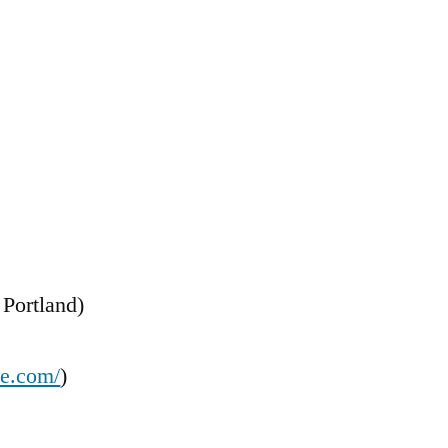
 Portland)
be.com/
)