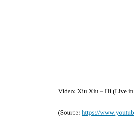
Zum
Inhalt
springen
Veröffentlicht
snhpfr
6.
Schreibe
von
Juni
einen
Video: Xiu Xiu – Hi (Live in
2012
Kommentar
zu
(
Source:
https://www.youtu