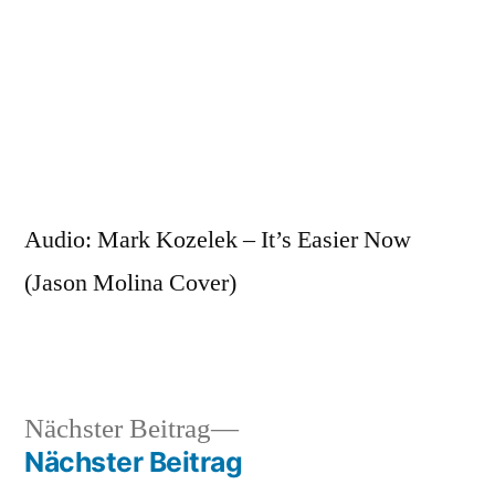
Zum
Inhalt
springen
Veröffentlicht
snhpfr
31.
Schreibe
von
März
einen
Audio: Mark Kozelek – It’s Easier Now
2013
Kommentar
(Jason Molina Cover)
zu
Nächster
Nächster Beitrag
Veröffentlicht
Veröffentlicht
snhpfr
31.
Uncategorized
Beitrag:
Nächster Beitrag
von
in
März
Beitragsnavigation