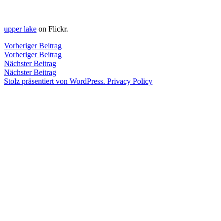
Zum
Inhalt
Veröffentlicht
snhpfr
14.
Schreibe
upper lake
on Flickr.
springen
von
Mai
einen
2014
Kommentar
4.
Beitragsnavigation
Vorheriger
Vorheriger Beitrag
zu
Januar
Beitrag:
Vorheriger Beitrag
Veröffentlicht
Veröffentlicht
snhpfr
14.
Uncategorized
2020
Nächster
Nächster Beitrag
von
in
Mai
Beitrag:
Nächster Beitrag
2014
4.
Stolz präsentiert von WordPress.
Privacy Policy
Januar
2020