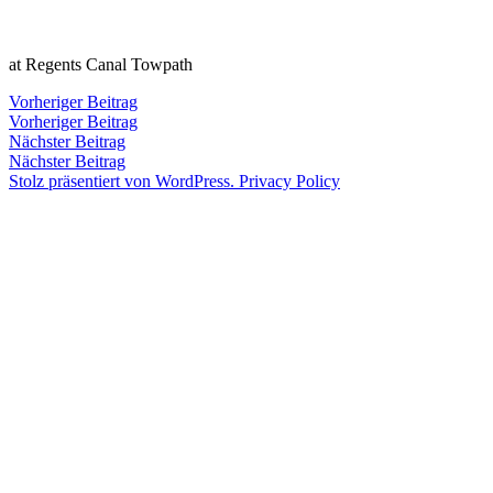
Zum
Inhalt
Veröffentlicht
snhpfr
17.
Schreibe
at Regents Canal Towpath
springen
von
Oktober
einen
2014
Kommentar
4.
Beitragsnavigation
Vorheriger
Vorheriger Beitrag
zu
Januar
Beitrag:
Vorheriger Beitrag
Veröffentlicht
Veröffentlicht
snhpfr
17.
Uncategorized
2020
Nächster
Nächster Beitrag
von
in
Oktober
Beitrag:
Nächster Beitrag
2014
4.
Stolz präsentiert von WordPress.
Privacy Policy
Januar
2020