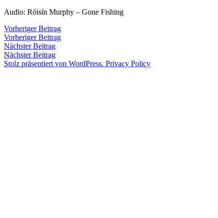
Zum
Audio: Róisín Murphy – Gone Fishing
Inhalt
Veröffentlicht
snhpfr
17.
Schreibe
Beitragsnavigation
Vorheriger
Vorheriger Beitrag
springen
von
Februar
einen
Beitrag:
Vorheriger Beitrag
Veröffentlicht
Veröffentlicht
snhpfr
17.
Uncategorized
2015
Kommentar
Nächster
Nächster Beitrag
von
in
Februar
zu
Beitrag:
Nächster Beitrag
2015
Stolz präsentiert von WordPress.
Privacy Policy