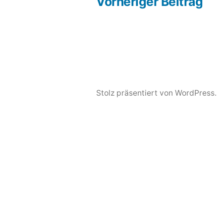
Beit
Vorheriger Beitrag
Beitragsnavigation
2015
Stolz präsentiert von WordPress.