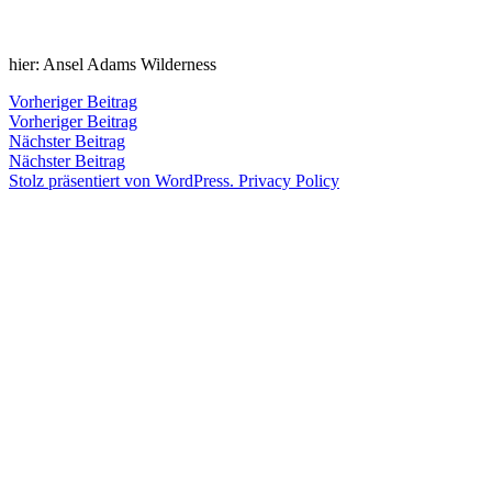
Zum
Inhalt
Veröffentlicht
snhpfr
21.
Schreibe
hier: Ansel Adams Wilderness
springen
von
Juli
einen
2015
Kommentar
4.
Beitragsnavigation
Vorheriger
Vorheriger Beitrag
zu
Januar
Beitrag:
Vorheriger Beitrag
Veröffentlicht
Veröffentlicht
snhpfr
21.
Uncategorized
2020
Nächster
Nächster Beitrag
von
in
Juli
Beitrag:
Nächster Beitrag
2015
4.
Stolz präsentiert von WordPress.
Privacy Policy
Januar
2020