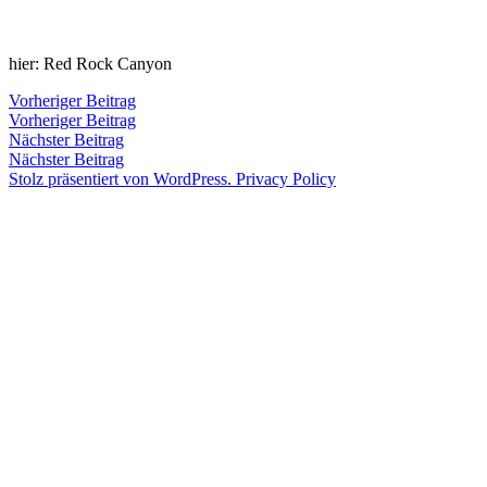
Zum
Inhalt
Veröffentlicht
snhpfr
25.
Schreibe
hier: Red Rock Canyon
springen
von
Juli
einen
2015
Kommentar
4.
Beitragsnavigation
Vorheriger
Vorheriger Beitrag
zu
Januar
Beitrag:
Vorheriger Beitrag
Veröffentlicht
Veröffentlicht
snhpfr
25.
Uncategorized
2020
Nächster
Nächster Beitrag
von
in
Juli
Beitrag:
Nächster Beitrag
2015
4.
Stolz präsentiert von WordPress.
Privacy Policy
Januar
2020