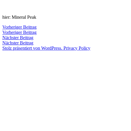
Zum
Inhalt
Veröffentlicht
snhpfr
31.
Schreibe
hier: Mineral Peak
springen
von
Juli
einen
2015
Kommentar
4.
Beitragsnavigation
Vorheriger
Vorheriger Beitrag
zu
Januar
Beitrag:
Vorheriger Beitrag
Veröffentlicht
Veröffentlicht
snhpfr
31.
Uncategorized
2020
Nächster
Nächster Beitrag
von
in
Juli
Beitrag:
Nächster Beitrag
2015
4.
Stolz präsentiert von WordPress.
Privacy Policy
Januar
2020