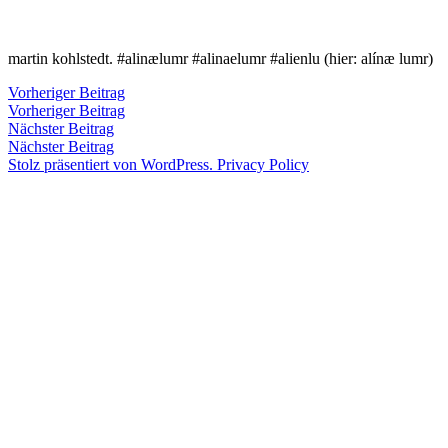
Zum
Inhalt
Veröffentlicht
snhpfr
22.
Schreibe
martin kohlstedt. #alinælumr #alinaelumr #alienlu (hier: alínæ lumr)
springen
von
August
einen
2015
Kommentar
4.
Beitragsnavigation
Vorheriger
Vorheriger Beitrag
zu
Januar
Beitrag:
Vorheriger Beitrag
Veröffentlicht
Veröffentlicht
Schlagwörter:
snhpfr
22.
Uncategorized
alienlu
,
2020
Nächster
Nächster Beitrag
von
in
August
alinælumr
Beitrag:
Nächster Beitrag
2015
4.
Stolz präsentiert von WordPress.
Privacy Policy
Januar
2020