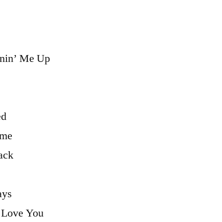
rnin’ Me Up
ed
ame
ack
ays
I Love You