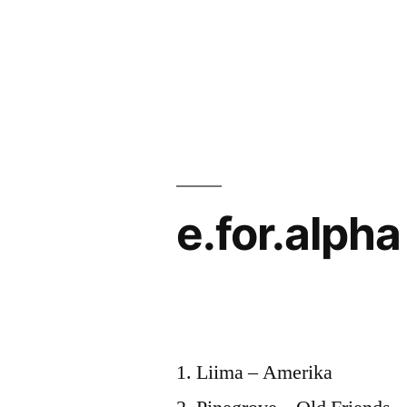
Zum
Inhalt
springen
e.for.alpha
Veröffentlicht
snhpfr
1.
Schreibe
von
Februar
einen
1. Liima – Amerika
2016
Kommentar