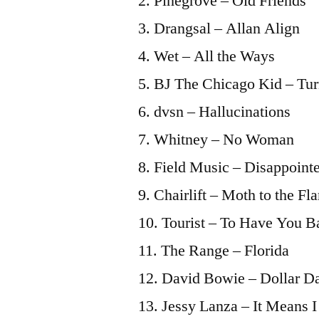
2. Pinegrove – Old Friends
zu
e.for.alpha
3. Drangsal – Allan Align
(jan.16)
4. Wet – All the Ways
5. BJ The Chicago Kid – Tu
6. dvsn – Hallucinations
7. Whitney – No Woman
8. Field Music – Disappoint
9. Chairlift – Moth to the Fl
10. Tourist – To Have You B
11. The Range – Florida
12. David Bowie – Dollar D
13. Jessy Lanza – It Means 