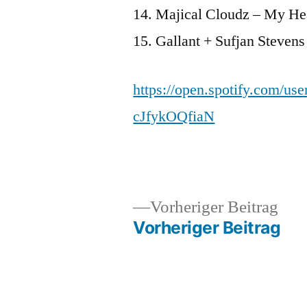
14. Majical Cloudz – My He
15. Gallant + Sufjan Steven
https://open.spotify.com/u
cJfykOQfiaN
Veröffentlicht
Veröffentlicht
snhpfr
1.
Uncategorized
Vor
Vorheriger Beitrag
von
in
Februar
Beit
Vorheriger Beitrag
Beitragsnavigation
2016