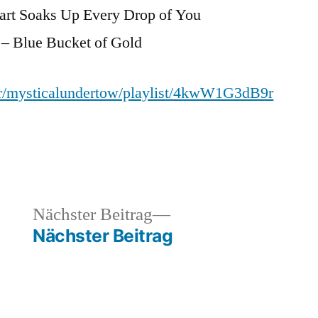
art Soaks Up Every Drop of You
s – Blue Bucket of Gold
ser/mysticalundertow/playlist/4kwW1G3dB9r
heriger
Nächster
Nächster Beitrag
rag:
Beitrag:
Nächster Beitrag