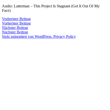
Zum
Audio: Latterman – This Project Is Stagnant (Get It Out Of My
Inhalt
Face)
Veröffentlicht
snhpfr
13.
Schreibe
springen
von
April
einen
Beitragsnavigation
Vorheriger
Vorheriger Beitrag
2016
Kommentar
4.
Beitrag:
Vorheriger Beitrag
Veröffentlicht
Veröffentlicht
snhpfr
13.
Uncategorized
zu
Januar
Nächster
Nächster Beitrag
von
in
April
2020
Beitrag:
Nächster Beitrag
2016
4.
Stolz präsentiert von WordPress.
Privacy Policy
Januar
2020