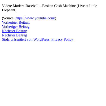
Zum
Video: Modern Baseball – Broken Cash Machine (Live at Little
Inhalt
Elephant)
Veröffentlicht
snhpfr
19.
Schreibe
springen
von
April
einen
(
Source:
https://www.youtube.com/
)
2016
Kommentar
4.
Beitragsnavigation
Vorheriger
Vorheriger Beitrag
zu
Januar
Beitrag:
Vorheriger Beitrag
Veröffentlicht
Veröffentlicht
snhpfr
19.
Uncategorized
2020
Nächster
Nächster Beitrag
von
in
April
Beitrag:
Nächster Beitrag
2016
4.
Stolz präsentiert von WordPress.
Privacy Policy
Januar
2020