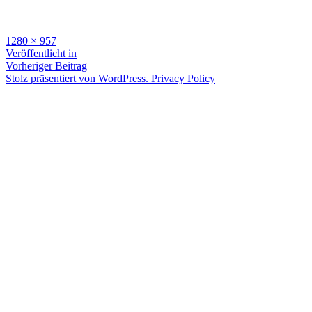
Zum
Inhalt
Vollständige
1280 × 957
springen
Größe
Beitragsnavigation
Veröffentlicht in
Vorheriger Beitrag
Stolz präsentiert von WordPress.
Privacy Policy