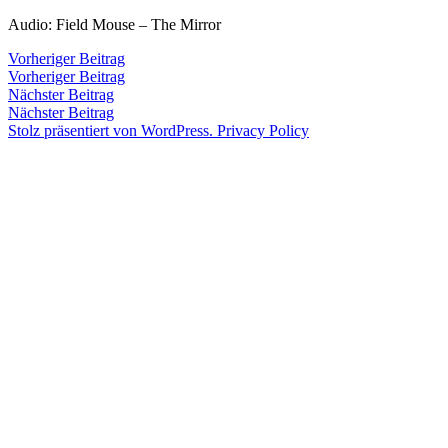
Zum
Audio: Field Mouse – The Mirror
Inhalt
Veröffentlicht
snhpfr
3.
Schreibe
Beitragsnavigation
Vorheriger
Vorheriger Beitrag
springen
von
Juni
einen
Beitrag:
Vorheriger Beitrag
Veröffentlicht
Veröffentlicht
snhpfr
3.
Uncategorized
2016
Kommentar
Nächster
Nächster Beitrag
von
in
Juni
zu
Beitrag:
Nächster Beitrag
2016
Stolz präsentiert von WordPress.
Privacy Policy