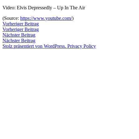
Zum
Video: Elvis Depressedly – Up In The Air
Inhalt
Veröffentlicht
snhpfr
6.
Schreibe
(
Source:
https://www.youtube.com/
)
springen
von
Juni
einen
Beitragsnavigation
Vorheriger
Vorheriger Beitrag
2016
Kommentar
4.
Beitrag:
Vorheriger Beitrag
Veröffentlicht
Veröffentlicht
snhpfr
6.
Uncategorized
zu
Januar
Nächster
Nächster Beitrag
von
in
Juni
2020
Beitrag:
Nächster Beitrag
2016
4.
Stolz präsentiert von WordPress.
Privacy Policy
Januar
2020