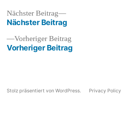
Nächster
Nächster Beitrag
Veröffentlicht
Veröffentlicht
snhpfr
9.
Uncategorized
Beitrag:
Nächster Beitrag
von
in
Juli
Beitragsnavigation
2016
Vorheriger
Vorheriger Beitrag
Beitrag:
Vorheriger Beitrag
Stolz präsentiert von WordPress.
Privacy Policy