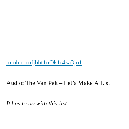
Zum
Inhalt
springen
Veröffentlicht
snhpfr
9.
Schreibe
von
Juli
einen
tumblr_mfjbbt1uOk1r4sa3jo1
2016
Kommentar
zu
Audio: The Van Pelt – Let’s Make A List
It has to do with this list.