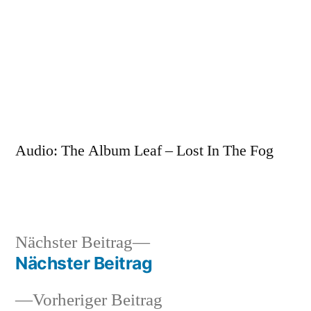
Zum
Inhalt
springen
Veröffentlicht
snhpfr
5.
Schreibe
von
August
einen
Audio: The Album Leaf – Lost In The Fog
2016
Kommentar
zu
Nächster
Nächster Beitrag
Veröffentlicht
Veröffentlicht
snhpfr
5.
Uncategorized
Beitrag:
Nächster Beitrag
von
in
August
Beitragsnavigation
2016
Vorheriger
Vorheriger Beitrag