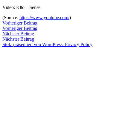
Zum
Video: Kllo – Sense
Inhalt
Veröffentlicht
snhpfr
21.
Schreibe
(
Source:
https://www.youtube.com/
)
springen
von
September
einen
Beitragsnavigation
Vorheriger
Vorheriger Beitrag
2016
Kommentar
4.
Beitrag:
Vorheriger Beitrag
Veröffentlicht
Veröffentlicht
snhpfr
21.
Uncategorized
zu
Januar
Nächster
Nächster Beitrag
von
in
September
2020
Beitrag:
Nächster Beitrag
2016
4.
Stolz präsentiert von WordPress.
Privacy Policy
Januar
2020