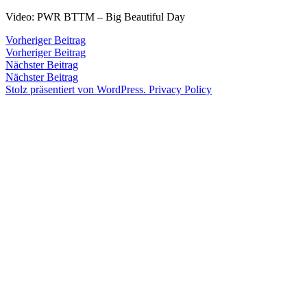
Zum
Video: PWR BTTM – Big Beautiful Day
Inhalt
Veröffentlicht
snhpfr
17.
Schreibe
Beitragsnavigation
Vorheriger
Vorheriger Beitrag
springen
von
Februar
einen
Beitrag:
Vorheriger Beitrag
Veröffentlicht
Veröffentlicht
snhpfr
17.
Uncategorized
2017
Kommentar
4.
Nächster
Nächster Beitrag
von
in
Februar
zu
Januar
Beitrag:
Nächster Beitrag
2017
4.
2020
Stolz präsentiert von WordPress.
Privacy Policy
Januar
2020