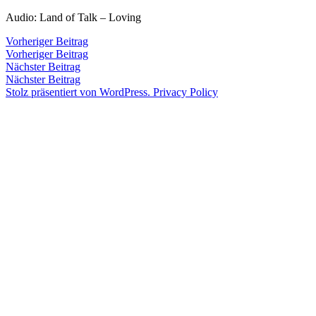
Zum
Audio: Land of Talk – Loving
Inhalt
Veröffentlicht
snhpfr
18.
Schreibe
Beitragsnavigation
Vorheriger
Vorheriger Beitrag
springen
von
April
einen
Beitrag:
Vorheriger Beitrag
Veröffentlicht
Veröffentlicht
Schlagwörter:
snhpfr
18.
Uncategorized
land
2017
Kommentar
Nächster
Nächster Beitrag
von
in
April
of
zu
Beitrag:
Nächster Beitrag
2017
talk
,
Stolz präsentiert von WordPress.
Privacy Policy
saddle
creek