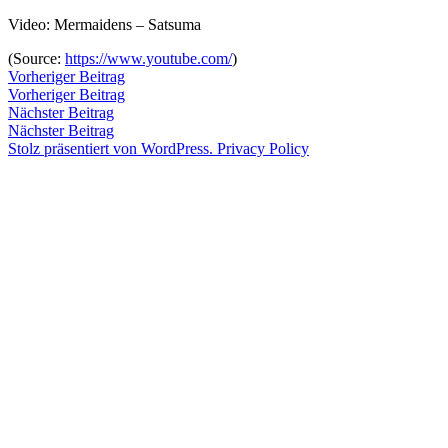
Zum
Video: Mermaidens – Satsuma
Inhalt
Veröffentlicht
snhpfr
6.
Schreibe
(
Source:
https://www.youtube.com/
)
springen
von
August
einen
Beitragsnavigation
Vorheriger
Vorheriger Beitrag
2017
Kommentar
3.
Beitrag:
Vorheriger Beitrag
Veröffentlicht
Veröffentlicht
snhpfr
6.
Uncategorized
zu
Januar
Nächster
Nächster Beitrag
von
in
August
2020
Beitrag:
Nächster Beitrag
2017
3.
Stolz präsentiert von WordPress.
Privacy Policy
Januar
2020