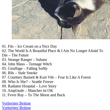
01. Fits – Ice Cream on a Nice Day
02. The World Is A Beautiful Place & I Am No Longer Afraid To
Die – The Future
03. Strange Ranger – Subaru
04. John Maus – Teenage Witch
05. Giraffage – Falling Softly
06. Blis – Stale Smoke
07. Courtney Barnett & Kurt Vile – Fear Is Like A Forest
08. Who Is She? – Seattle Freeze
09. Radiator Hospital – Love Story
10. Ampl:tude – Manches ist OK
11. Fever Ray – To The Moon and Back
Beitragsnavigation
Vorheriger
Vorheriger Beitrag
Beitrag:
Vorheriger Beitrag
Veröffentlicht
Veröffentlicht
snhpfr
16.
Uncategorized