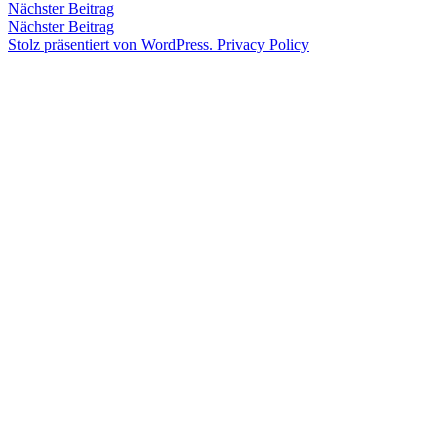
Nächster
Nächster Beitrag
von
in
November
Beitrag:
Nächster Beitrag
2017
Stolz präsentiert von WordPress.
Privacy Policy