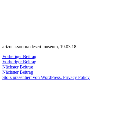
Zum
Inhalt
Veröffentlicht
snhpfr
23.
Schreibe
springen
von
März
einen
2018
Kommentar
3.
zu
Januar
2020
arizona-sonora desert museum, 19.03.18.
Beitragsnavigation
Vorheriger
Vorheriger Beitrag
Beitrag:
Vorheriger Beitrag
Veröffentlicht
Veröffentlicht
snhpfr
23.
Uncategorized
Nächster
Nächster Beitrag
von
in
März
Beitrag:
Nächster Beitrag
2018
3.
Stolz präsentiert von WordPress.
Privacy Policy
Januar
2020