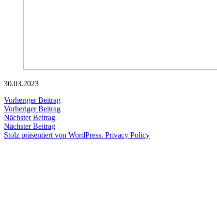
30.03.2023
Beitragsnavigation
Vorheriger
Vorheriger Beitrag
Beitrag:
Vorheriger Beitrag
Veröffentlicht
Veröffentlicht
snhpfr
30.
Uncategorized
Nächster
Nächster Beitrag
von
in
Dezember
Beitrag:
Nächster Beitrag
2023
Stolz präsentiert von WordPress.
Privacy Policy