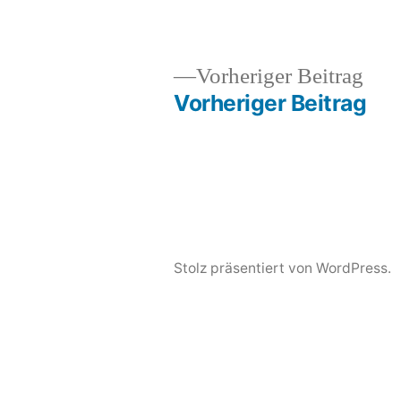
Veröffentlicht
Veröffentlicht
snhpfr
30.
Uncategorized
Vor
Vorheriger Beitrag
von
in
Dezember
Beit
Vorheriger Beitrag
Beitragsnavigation
2023
Stolz präsentiert von WordPress.