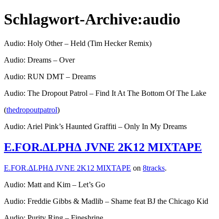
Zum
Schlagwort-Archive:
audio
Inhalt
springen
Audio: Holy Other – Held (Tim Hecker Remix)
Audio: Dreams – Over
Veröffentlicht
Veröffentlicht
Schlagwörter:
snhpfr
17.
Uncategorized
2k12
Schreibe
,
Audio: RUN DMT – Dreams
von
in
Oktober
audio
einen
,
Veröffentlicht
Veröffentlicht
Schlagwörter:
snhpfr
2.
Uncategorized
audio
Schreibe
,
2012
Holy
Kommentar
Audio: The Dropout Patrol – Find It At The Bottom Of The Lake
von
in
Oktober
Dreams
einen
zu
Other
,
Veröffentlicht
Veröffentlicht
Schlagwörter:
snhpfr
30.
Uncategorized
2k12
Schreibe
,
2012
Kommentar
Tim
(
thedropoutpatrol
)
von
in
August
audio
einen
,
zu
Hecker
2012
RUN
Kommentar
Audio: Ariel Pink’s Haunted Graffiti – Only In My Dreams
zu
DMT
Veröffentlicht
Veröffentlicht
Schlagwörter:
snhpfr
13.
Uncategorized
2k12
Schreibe
,
von
in
E.FOR.∆LPH∆ JVNE 2K12 MIXTAPE
August
audio
einen
,
Veröffentlicht
Veröffentlicht
Schlagwörter:
snhpfr
9.
Uncategorized
2k12
Schreibe
,
2012
The
Kommentar
von
in
Juli
4AD
einen
,
zu
Dropout
E.FOR.∆LPH∆ JVNE 2K12 MIXTAPE
on
8tracks
.
2012
ariel
Kommentar
Patrol
zu
pink
,
Audio: Matt and Kim – Let’s Go
ariel
Veröffentlicht
Veröffentlicht
Schlagwörter:
snhpfr
5.
Uncategorized
8tracks
Schreibe
,
pink's
Audio: Freddie Gibbs & Madlib – Shame feat BJ the Chicago Kid
von
in
Juli
audio
einen
,
haunted
Veröffentlicht
Veröffentlicht
Schlagwörter:
snhpfr
27.
Uncategorized
2k12
Schreibe
,
2012
Codeine
Kommentar
,
graffiti
,
Audio: Purity Ring – Fineshrine