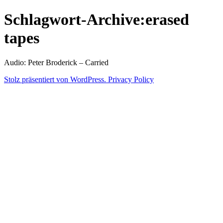
Zum
Schlagwort-Archive:
erased
Inhalt
springen
tapes
Audio: Peter Broderick – Carried
Stolz präsentiert von WordPress.
Privacy Policy
Veröffentlicht
Veröffentlicht
Schlagwörter:
snhpfr
17.
Uncategorized
erased
Schreibe
von
in
Juni
tapes
einen
2016
Kommentar
zu