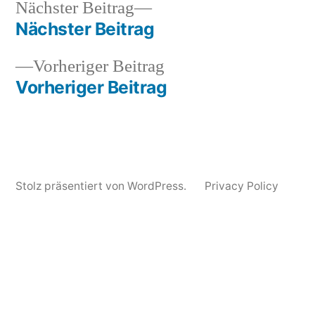
Nächster
Nächster Beitrag
Veröffentlicht
Veröffentlicht
Schlagwörter:
snhpfr
23.
Uncategorized
2011
,
Beitrag:
Nächster Beitrag
von
in
Juni
audio
,
Beitragsnavigation
2011
cover
,
Vorheriger
Vorheriger Beitrag
How
Beitrag:
Vorheriger Beitrag
To
Dress
WEll
,
r.
kelly
Stolz präsentiert von WordPress.
Privacy Policy