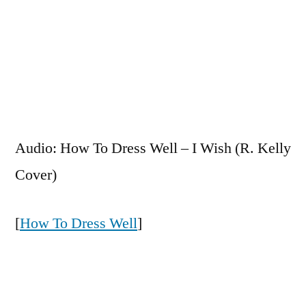
Zum
Inhalt
springen
Veröffentlicht
snhpfr
23.
Schreibe
von
Juni
einen
Audio: How To Dress Well – I Wish (R. Kelly
2011
Kommentar
Cover)
zu
[
How To Dress Well
]