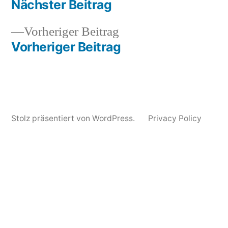
Beitrag:
Nächster Beitrag
von
in
September
chelsea
Beitragsnavigation
2011
wolfe
,
Vorheriger
Vorheriger Beitrag
link
,
Beitrag:
Vorheriger Beitrag
nick
cave
and
the
bad
Stolz präsentiert von WordPress.
Privacy Policy
seeds