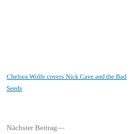
Zum
Inhalt
springen
Veröffentlicht
snhpfr
27.
Schreibe
von
September
einen
2011
Kommentar
Chelsea Wolfe covers Nick Cave and the Bad
zu
Seeds
Nächster
Nächster Beitrag
Veröffentlicht
Veröffentlicht
Schlagwörter:
snhpfr
27.
Uncategorized
audio
,