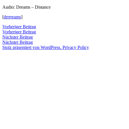
Zum
Audio: Dreams – Distance
Inhalt
Veröffentlicht
snhpfr
1.
Schreibe
[
drrrreams
]
springen
von
Dezember
einen
2011
Kommentar
Beitragsnavigation
Vorheriger
Vorheriger Beitrag
zu
Beitrag:
Vorheriger Beitrag
Veröffentlicht
Veröffentlicht
Schlagwörter:
snhpfr
1.
Uncategorized
2k11
,
Nächster
Nächster Beitrag
von
in
Dezember
audio
,
Beitrag:
Nächster Beitrag
2011
Dreams
,
Stolz präsentiert von WordPress.
Privacy Policy
new