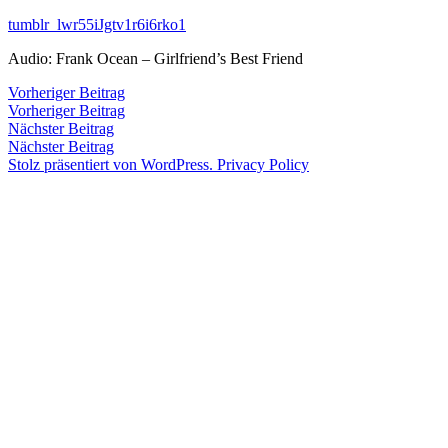
Zum
tumblr_lwr55iJgtv1r6i6rko1
Inhalt
Veröffentlicht
snhpfr
26.
Schreibe
Audio: Frank Ocean – Girlfriend’s Best Friend
springen
von
Dezember
einen
2011
Kommentar
4.
Beitragsnavigation
Vorheriger
Vorheriger Beitrag
zu
Januar
Beitrag:
Vorheriger Beitrag
Veröffentlicht
Veröffentlicht
Schlagwörter:
snhpfr
26.
Uncategorized
2k11
,
2020
Nächster
Nächster Beitrag
von
in
Dezember
audio
,
Beitrag:
Nächster Beitrag
2011
Frank
4.
Stolz präsentiert von WordPress.
Privacy Policy
Januar
Ocean
,
2020
Odd
Future
Wolf
Gang
Kill
Them
All
,
OFWGKTA