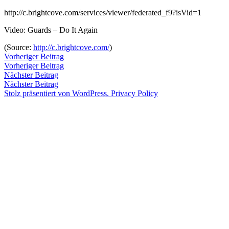
Zum
http://c.brightcove.com/services/viewer/federated_f9?isVid=1
Inhalt
Veröffentlicht
snhpfr
7.
Schreibe
Video: Guards – Do It Again
springen
von
Februar
einen
2012
Kommentar
4.
(
Source:
http://c.brightcove.com/
)
zu
Januar
Beitragsnavigation
Vorheriger
Vorheriger Beitrag
2020
Beitrag:
Vorheriger Beitrag
Veröffentlicht
Veröffentlicht
Schlagwörter:
snhpfr
7.
Uncategorized
2k12
,
Nächster
Nächster Beitrag
von
in
Februar
Guards
,
Beitrag:
Nächster Beitrag
2012
Kaylie
4.
Stolz präsentiert von WordPress.
Privacy Policy
Januar
Schiff
,
2020
video