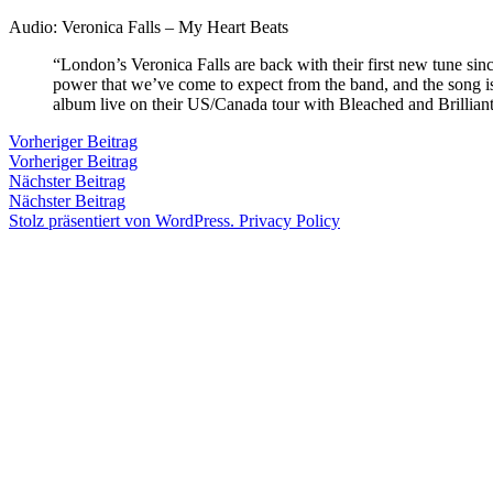
Zum
Audio: Veronica Falls – My Heart Beats
Inhalt
Veröffentlicht
snhpfr
8.
Schreibe
“London’s Veronica Falls are back with their first new tune sinc
springen
von
Februar
einen
power that we’ve come to expect from the band, and the song is 
2012
Kommentar
album live on their US/Canada tour with Bleached and Brilliant
zu
Beitragsnavigation
Vorheriger
Vorheriger Beitrag
Beitrag:
Vorheriger Beitrag
Veröffentlicht
Veröffentlicht
Schlagwörter:
snhpfr
8.
Uncategorized
2k12
,
Nächster
Nächster Beitrag
von
in
Februar
audio
,
Beitrag:
Nächster Beitrag
2012
slumberland
Stolz präsentiert von WordPress.
Privacy Policy
records
,
Veronica
Falls